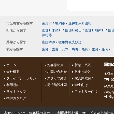
市区町村から探す
南丹市
/
亀岡市
/
船井郡京丹波町
町名から探す
園部町木崎町
/
園部町横田
/
園部町城南町
/
園
篠町篠
路線から探す
山陰本線
/
嵯峨野観光鉄道
駅から探す
園部
/
吉富
/
八木
/
馬堀
/
亀岡
/
並河
/
船岡
/
園部
ホーム
お客様の声
新築・築浅
会社概要
お問い合わせ
敷金礼金0
京都府
プライバシーポリシー
スタッフ紹介
家具家電付き
TEL:07
利用規約
周辺施設検索
学生向け
FAX:0
サイトマップ
ファミリー向け
Copyr
All Ri
物件カタログ
当サイトでは、お客様の当サイト利用状況把握、サービス向上検討を目