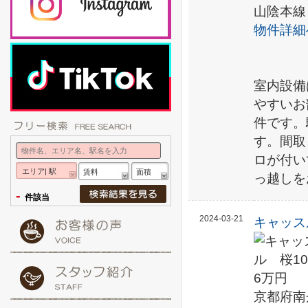
山陰本線
物件詳細
室内設備
やすいお
件です。
す。間取
ロが付い
エリア| 駅
賃料
面積
っ越しを
-
件該当
2024-03-21
キャッス
6万円
京都府南