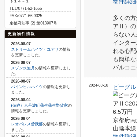
物件詳細
下１４－１
TEL/0771-62-1655
FAX/0771-66-9025
多くの方
京都府知事 (2) 第013907号
アⅡ）の
らない人
更新物件情報
インター
2026-08-07
ストリームハイツ・ユアサ
の情報
れる心配
を更新しました。
も簡単な
2026-08-07
バルコニ
メゾン水無月
の情報を更新しまし
た。
2026-08-07
2024-03-18
ビーグル
パインヒルハイツ
の情報を更新し
ました。
2026-08-04
(仮称）京丹波町蒲生蒲生野貸家
の
6.5万円
情報を更新しました。
2026-08-04
京都府南
レオパレス曽我部
の情報を更新し
山陰本線
ました。
物件詳細