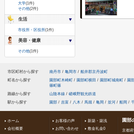
大学
(1件)
その他
(2件)
生活
市役所・区役所
(1件)
美容・健康
その他
(1件)
市区町村から探す
南丹市
/
亀岡市
/
船井郡京丹波町
町名から探す
園部町木崎町
/
園部町横田
/
園部町城南町
/
園
篠町篠
路線から探す
山陰本線
/
嵯峨野観光鉄道
駅から探す
園部
/
吉富
/
八木
/
馬堀
/
亀岡
/
並河
/
船岡
/
園部
ホーム
お客様の声
新築・築浅
会社概要
お問い合わせ
敷金礼金0
京都府