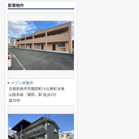
新着物件
メゾン水無月
京都府南丹市園部町小山東町水無
山陰本線「園部」駅 徒歩2分
築16年