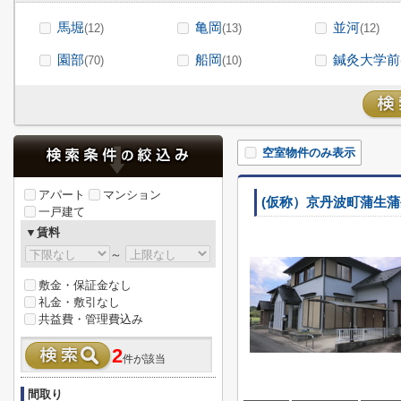
馬堀
亀岡
並河
(12)
(13)
(12)
園部
船岡
鍼灸大学前
(70)
(10)
空室物件のみ表示
アパート
マンション
(仮称）京丹波町蒲生
一戸建て
▼賃料
～
敷金・保証金なし
礼金・敷引なし
共益費・管理費込み
2
件が該当
間取り