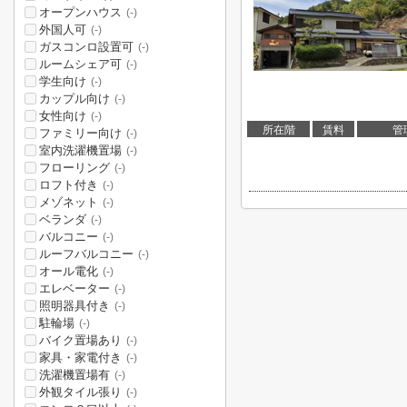
オープンハウス
(-)
外国人可
(-)
ガスコンロ設置可
(-)
ルームシェア可
(-)
学生向け
(-)
カップル向け
(-)
女性向け
(-)
所在階
賃料
管
ファミリー向け
(-)
室内洗濯機置場
(-)
フローリング
(-)
ロフト付き
(-)
メゾネット
(-)
ベランダ
(-)
バルコニー
(-)
ルーフバルコニー
(-)
オール電化
(-)
エレベーター
(-)
照明器具付き
(-)
駐輪場
(-)
バイク置場あり
(-)
家具・家電付き
(-)
洗濯機置場有
(-)
外観タイル張り
(-)