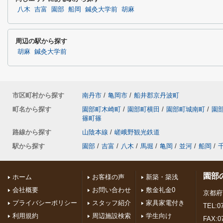
八木
吉富
園部
船岡
鍼灸大学前
胡麻
周辺の駅から探す
胡麻
鍼灸大学前
市区町村から探す
南丹市
/
亀岡市
/
船井郡京丹波町
町名から探す
園部町木崎町
/
園部町横田
/
園部町城南町
/
園
篠町篠
路線から探す
山陰本線
/
嵯峨野観光鉄道
駅から探す
園部
/
吉富
/
八木
/
馬堀
/
亀岡
/
並河
/
船岡
/
園部
ホーム
お客様の声
新築・築浅
会社概要
お問い合わせ
敷金礼金0
京都府
プライバシーポリシー
スタッフ紹介
家具家電付き
TEL:07
利用規約
周辺施設検索
学生向け
FAX:0