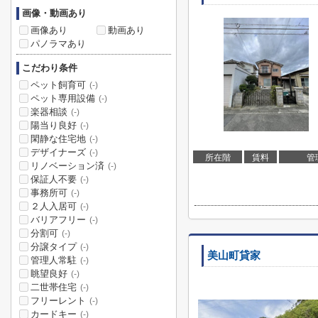
画像・動画あり
画像あり
動画あり
パノラマあり
こだわり条件
ペット飼育可
(-)
ペット専用設備
(-)
楽器相談
(-)
陽当り良好
(-)
閑静な住宅地
(-)
デザイナーズ
(-)
所在階
賃料
管
リノベーション済
(-)
保証人不要
(-)
事務所可
(-)
２人入居可
(-)
バリアフリー
(-)
分割可
(-)
分譲タイプ
(-)
美山町貸家
管理人常駐
(-)
眺望良好
(-)
二世帯住宅
(-)
フリーレント
(-)
カードキー
(-)