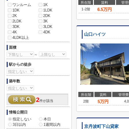
所在階
賃料
管理
ワンルーム
1K
6.5
万円
1-2階
1DK
1LDK
2K
2DK
2LDK
3K
3DK
3LDK
4K
4DK
山口ハイツ
4LDK以上
面積
～
駅からの徒歩
築年数
所在階
賃料
管理費
2
件が該当
5
万円
2階
4,
情報公開日
指定しない
本日
3日以内
1週間以内
京丹波町下山貸家