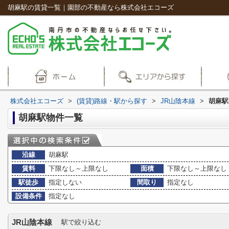
胡麻駅の賃貸一覧｜園部の不動産なら株式会社エコーズ
株式会社エコーズ
>
(賃貸)路線・駅から探す
>
JR山陰本線
>
胡麻駅
胡麻駅物件一覧
沿線
胡麻駅
賃料
下限なし～上限なし
面積
下限なし～上限なし
駅徒歩
指定しない
間取り
指定なし
設備条件
指定なし
JR山陰本線
駅で絞り込む