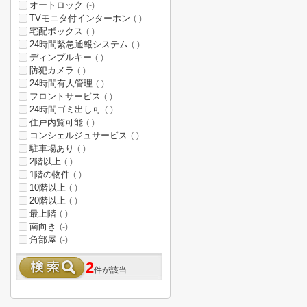
オートロック
(-)
TVモニタ付インターホン
(-)
宅配ボックス
(-)
24時間緊急通報システム
(-)
ディンプルキー
(-)
防犯カメラ
(-)
24時間有人管理
(-)
フロントサービス
(-)
24時間ゴミ出し可
(-)
住戸内覧可能
(-)
コンシェルジュサービス
(-)
駐車場あり
(-)
2階以上
(-)
1階の物件
(-)
10階以上
(-)
20階以上
(-)
最上階
(-)
南向き
(-)
角部屋
(-)
2
件が該当