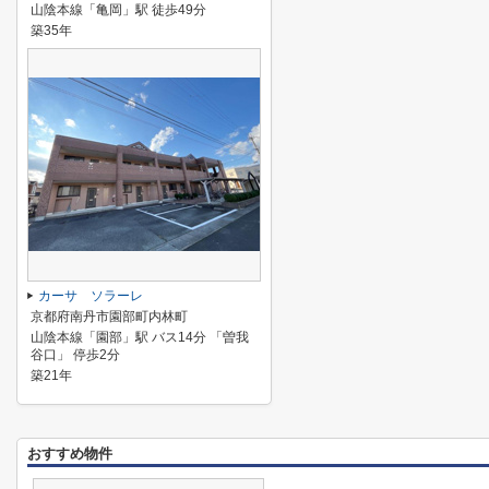
山陰本線「亀岡」駅 徒歩49分
築35年
カーサ ソラーレ
京都府南丹市園部町内林町
山陰本線「園部」駅 バス14分 「曽我
谷口」 停歩2分
築21年
おすすめ物件