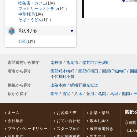
喫茶店・カフェ
(1件)
ファミリーレストラン
(1件)
中華料理
(1件)
そば・うどん
(1件)
出かける
公園
(1件)
市区町村から探す
南丹市
/
亀岡市
/
船井郡京丹波町
町名から探す
園部町木崎町
/
園部町横田
/
園部町城南町
/
園
千代川町小川
路線から探す
山陰本線
/
嵯峨野観光鉄道
駅から探す
園部
/
吉富
/
八木
/
並河
/
亀岡
/
馬堀
/
船岡
/
園部
ホーム
お客様の声
新築・築浅
会社概要
お問い合わせ
敷金礼金0
京都府
プライバシーポリシー
スタッフ紹介
家具家電付き
TEL:07
利用規約
周辺施設検索
学生向け