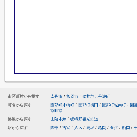
市区町村から探す
南丹市
/
亀岡市
/
船井郡京丹波町
町名から探す
園部町木崎町
/
園部町横田
/
園部町城南町
/
園
篠町篠
路線から探す
山陰本線
/
嵯峨野観光鉄道
駅から探す
園部
/
吉富
/
八木
/
馬堀
/
亀岡
/
並河
/
船岡
/