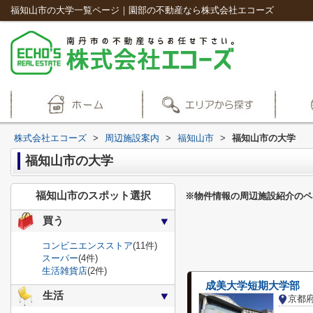
福知山市の大学一覧ページ｜園部の不動産なら株式会社エコーズ
株式会社エコーズ
>
周辺施設案内
>
福知山市
>
福知山市の大学
福知山市の大学
福知山市のスポット選択
※物件情報の周辺施設紹介のペ
買う
コンビニエンスストア
(11件)
スーパー
(4件)
生活雑貨店
(2件)
成美大学短期大学部
生活
京都