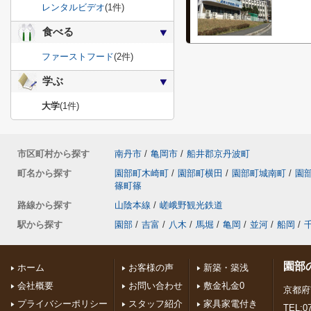
レンタルビデオ
(1件)
食べる
ファーストフード
(2件)
学ぶ
大学
(1件)
市区町村から探す
南丹市
/
亀岡市
/
船井郡京丹波町
町名から探す
園部町木崎町
/
園部町横田
/
園部町城南町
/
園
篠町篠
路線から探す
山陰本線
/
嵯峨野観光鉄道
駅から探す
園部
/
吉富
/
八木
/
馬堀
/
亀岡
/
並河
/
船岡
/
園部
ホーム
お客様の声
新築・築浅
会社概要
お問い合わせ
敷金礼金0
京都府
プライバシーポリシー
スタッフ紹介
家具家電付き
TEL:07