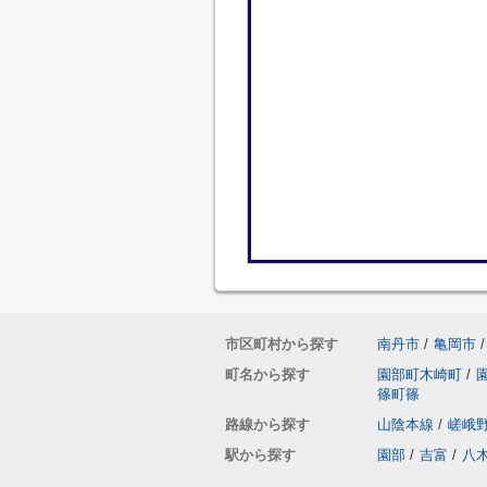
市区町村から探す
南丹市
/
亀岡市
/
町名から探す
園部町木崎町
/
篠町篠
路線から探す
山陰本線
/
嵯峨
駅から探す
園部
/
吉富
/
八