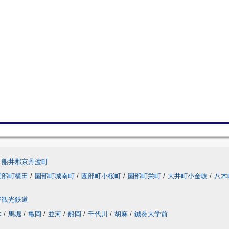
船井郡京丹波町
園部町横田
/
園部町城南町
/
園部町小桜町
/
園部町栄町
/
大井町小金岐
/
八木
野観光鉄道
木
/
馬堀
/
亀岡
/
並河
/
船岡
/
千代川
/
胡麻
/
鍼灸大学前