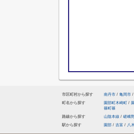
市区町村から探す
南丹市
/
亀岡市
/
町名から探す
園部町木崎町
/
篠町篠
路線から探す
山陰本線
/
嵯峨
駅から探す
園部
/
吉富
/
八