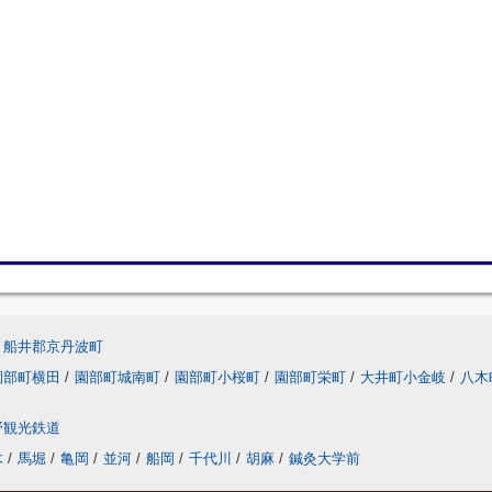
船井郡京丹波町
園部町横田
/
園部町城南町
/
園部町小桜町
/
園部町栄町
/
大井町小金岐
/
八木
野観光鉄道
木
/
馬堀
/
亀岡
/
並河
/
船岡
/
千代川
/
胡麻
/
鍼灸大学前