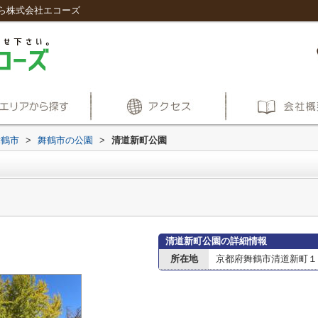
ら株式会社エコーズ
舞鶴市
>
舞鶴市の公園
>
清道新町公園
清道新町公園の詳細情報
所在地
京都府舞鶴市清道新町１