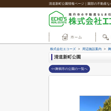
清道新町公園情報ページ｜園部の不動産な
株式会社エコーズ
>
周辺施設案内
>
清道新町公園
<<舞鶴市の公園の一覧へ