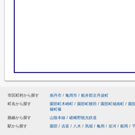
市区町村から探す
南丹市
/
亀岡市
/
船井郡京丹波町
町名から探す
園部町木崎町
/
園部町横田
/
園部町城南町
/
園
篠町篠
路線から探す
山陰本線
/
嵯峨野観光鉄道
駅から探す
園部
/
吉富
/
八木
/
馬堀
/
亀岡
/
並河
/
船岡
/