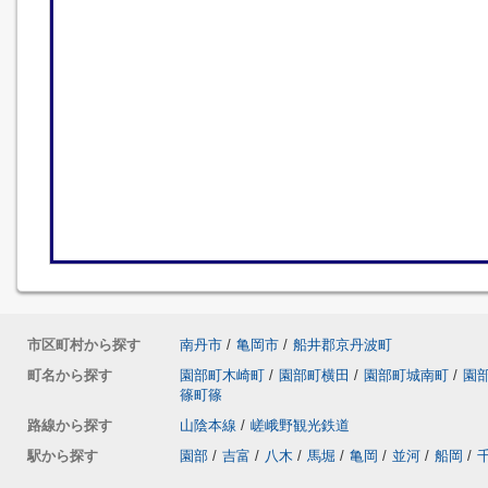
市区町村から探す
南丹市
/
亀岡市
/
船井郡京丹波町
町名から探す
園部町木崎町
/
園部町横田
/
園部町城南町
/
園
篠町篠
路線から探す
山陰本線
/
嵯峨野観光鉄道
駅から探す
園部
/
吉富
/
八木
/
馬堀
/
亀岡
/
並河
/
船岡
/