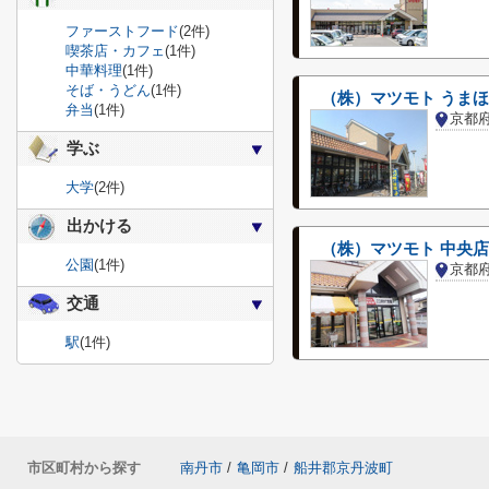
ファーストフード
(2件)
喫茶店・カフェ
(1件)
中華料理
(1件)
そば・うどん
(1件)
（株）マツモト うま
弁当
(1件)
京都
学ぶ
大学
(2件)
出かける
（株）マツモト 中央店
公園
(1件)
京都
交通
駅
(1件)
市区町村から探す
南丹市
/
亀岡市
/
船井郡京丹波町