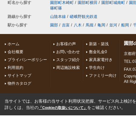
町名から探す
園部町木崎町
/
園部町横田
/
園部町城南町
/
園
篠町篠
路線から探す
山陰本線
/
嵯峨野観光鉄道
駅から探す
園部
/
吉富
/
八木
/
馬堀
/
亀岡
/
並河
/
船岡
/
園部
ホーム
お客様の声
新築・築浅
会社概要
お問い合わせ
敷金礼金0
京都府
プライバシーポリシー
スタッフ紹介
家具家電付き
TEL:07
利用規約
周辺施設検索
学生向け
FAX:0
サイトマップ
ファミリー向け
Copyr
All Ri
物件カタログ
当サイトでは、お客様の当サイト利用状況把握、サービス向上検討を目
詳しくは、当社の
をご確認ください。
「Cookieの取扱いについて」