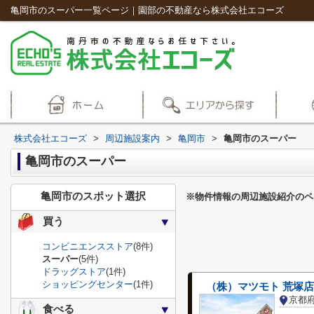
亀岡市のスーパー一覧ページ｜園部の不動産なら株式会社エコーズ
株式会社エコーズ
>
周辺施設案内
>
亀岡市
>
亀岡市のスーパー
亀岡市のスーパー
亀岡市のスポット選択
※物件情報の周辺施設紹介のペ
買う
コンビニエンスストア
(8件)
スーパー
(5件)
ドラッグストア
(1件)
ショッピングセンター
(1件)
（株）マツモト 荒塚店
京都
食べる