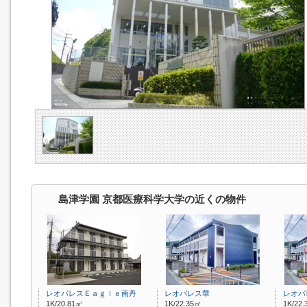
島津学園 京都医療科学大学の近くの物件
レオパレスＥａｇｌｅ南丹
レオパレス華
レオパ
1K/20.81㎡
1K/22.35㎡
1K/22