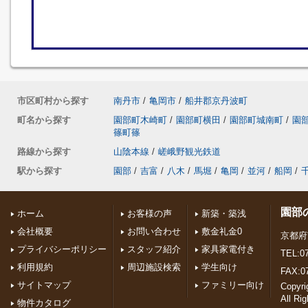
市区町村から探す
南丹市
/
亀岡市
/
船井郡京丹波町
町名から探す
園部町木崎町
/
園部町横田
/
園部町城南町
/
園
篠町篠
路線から探す
山陰本線
/
嵯峨野観光鉄道
駅から探す
園部
/
吉富
/
八木
/
馬堀
/
亀岡
/
並河
/
船岡
/
園部
ホーム
お客様の声
新築・築浅
会社概要
お問い合わせ
敷金礼金0
京都府
プライバシーポリシー
スタッフ紹介
家具家電付き
TEL:07
利用規約
周辺施設検索
学生向け
FAX:0
サイトマップ
ファミリー向け
Copyr
All Ri
物件カタログ