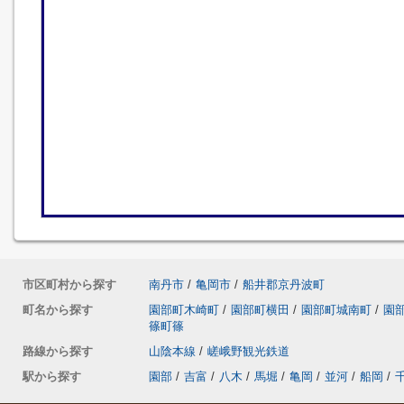
市区町村から探す
南丹市
/
亀岡市
/
船井郡京丹波町
町名から探す
園部町木崎町
/
園部町横田
/
園部町城南町
/
園
篠町篠
路線から探す
山陰本線
/
嵯峨野観光鉄道
駅から探す
園部
/
吉富
/
八木
/
馬堀
/
亀岡
/
並河
/
船岡
/