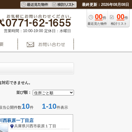
最終更新：2026年08月08日
00
00
件
件
最近見た物件
検討リスト
営業時間：10:00-19:00
定休日：水曜日
は対応できません。
並び順：
10
1-10
該当公開件数
件
件表示
 川西萩原一丁目店
兵庫県川西市萩原１丁目