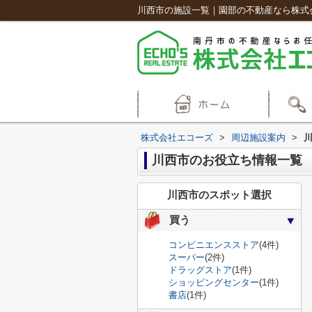
川西市の施設一覧｜園部の不動産なら株式
株式会社エコーズ
>
周辺施設案内
>
川西市のお役立ち情報一覧
川西市のスポット選択
買う
コンビニエンスストア
(4件)
スーパー
(2件)
ドラッグストア
(1件)
ショッピングセンター
(1件)
書店
(1件)