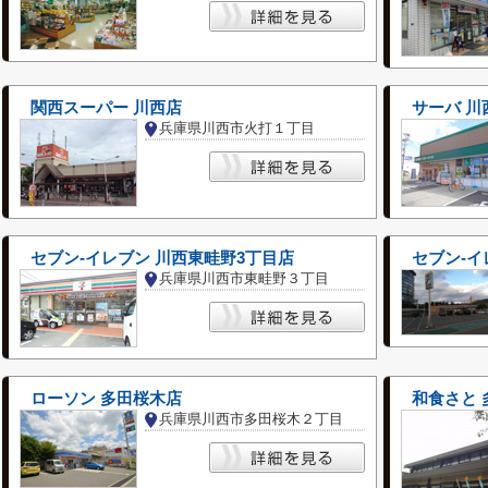
関西スーパー 川西店
サーバ 川
兵庫県川西市火打１丁目
セブン‐イレブン 川西東畦野3丁目店
セブン-
兵庫県川西市東畦野３丁目
ローソン 多田桜木店
和食さと 
兵庫県川西市多田桜木２丁目