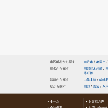
市区町村から探す
南丹市
/
亀岡市
/
町名から探す
園部町木崎町
/
篠町篠
路線から探す
山陰本線
/
嵯峨
駅から探す
園部
/
吉富
/
八
ホーム
お客様の声
会社概要
お問い合わせ