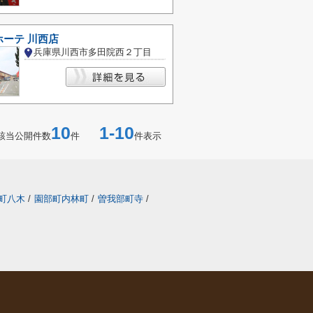
ーテ 川西店
兵庫県川西市多田院西２丁目
10
1-10
該当公開件数
件
件表示
町八木
/
園部町内林町
/
曽我部町寺
/