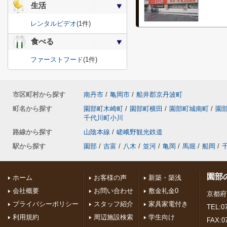
生活
レンタルビデオ
(1件)
食べる
ファーストフード
(1件)
市区町村から探す
南丹市
/
亀岡市
/
船井郡京丹波町
町名から探す
園部町木崎町
/
園部町横田
/
園部町城南町
/
園
千代川町小川
路線から探す
山陰本線
/
嵯峨野観光鉄道
駅から探す
園部
/
吉富
/
八木
/
並河
/
亀岡
/
馬堀
/
船岡
/
園部
ホーム
お客様の声
新築・築浅
会社概要
お問い合わせ
敷金礼金0
京都府
プライバシーポリシー
スタッフ紹介
家具家電付き
TEL:07
利用規約
周辺施設検索
学生向け
FAX:0