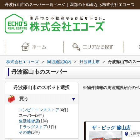
丹波篠山市のスーパー一覧ページ｜園部の不動産なら株式会社エコーズ
株式会社エコーズ
>
周辺施設案内
>
丹波篠山市
>
丹波篠山市のス
丹波篠山市のスーパー
丹波篠山市のスポット選択
※物件情報の周辺施設紹介のペ
買う
コンビニエンスストア
(4件)
スーパー
(2件)
生活雑貨店
(1件)
ドラッグストア
(1件)
ザ・ビッグ 篠山店
その他
(3件)
兵庫