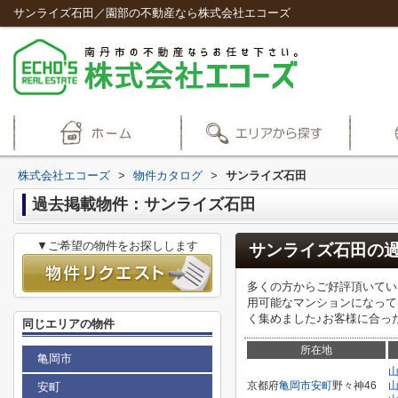
サンライズ石田／園部の不動産なら株式会社エコーズ
株式会社エコーズ
>
物件カタログ
>
サンライズ石田
過去掲載物件：サンライズ石田
▼ご希望の物件をお探しします
サンライズ石田
の
多くの方からご好評頂いてい
用可能なマンションになって
く集めました♪お客様に合った
同じエリアの物件
所在地
亀岡市
京都府
亀岡市
安町
野々神46
安町