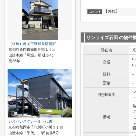
【外観】
コメント
サンライズ石田
の物件
（仮称）亀岡市篠町見晴貸家
京都府亀岡市篠町見晴１丁目
所在地
山陰本線「馬堀」駅 徒歩4分
築26年
交通
賃料
-
面積
-
マ
種別/構造
に
備考
レオパレスクレール千代川
京都府亀岡市千代川町小川２丁目
報
山陰本線「千代川」駅 徒歩5分