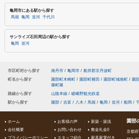
亀岡市にある駅から探す
馬堀
亀岡
並河
千代川
サンライズ石田周辺の駅から探す
亀岡
並河
市区町村から探す
南丹市
/
亀岡市
/
船井郡京丹波町
町名から探す
園部町木崎町
/
園部町横田
/
園部町城南町
/
園
篠町篠
路線から探す
山陰本線
/
嵯峨野観光鉄道
駅から探す
園部
/
吉富
/
八木
/
馬堀
/
亀岡
/
並河
/
船岡
/
園部
ホーム
お客様の声
新築・築浅
会社概要
お問い合わせ
敷金礼金0
京都府
プライバシーポリシー
スタッフ紹介
家具家電付き