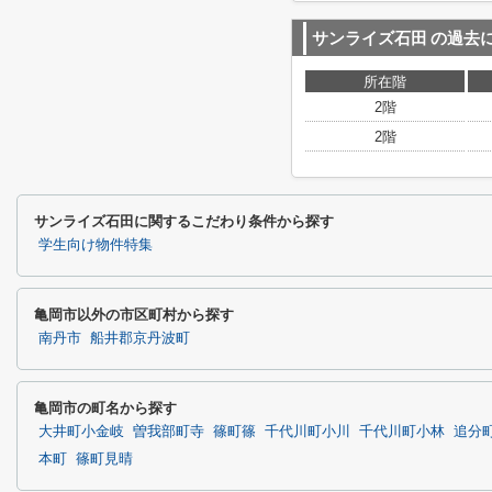
サンライズ石田
の過去
所在階
2階
2階
サンライズ石田に関するこだわり条件から探す
学生向け物件特集
亀岡市以外の市区町村から探す
南丹市
船井郡京丹波町
亀岡市の町名から探す
大井町小金岐
曽我部町寺
篠町篠
千代川町小川
千代川町小林
追分
本町
篠町見晴