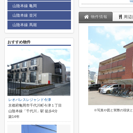
山陰本線 亀岡
山陰本線 並河
物件情報
周辺
山陰本線 馬堀
おすすめ物件
レオパレスレジャンド今津
京都府亀岡市千代川町今津１丁目
※写真や図と実際の現状と
山陰本線「千代川」駅 徒歩4分
築14年