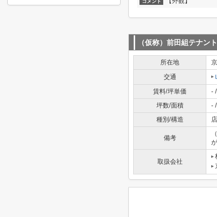
【外観】
コメント
（仮称）前田組テナン
所在地
交通
賃料/坪単価
- /
坪数/面積
- /
種別/構造
店
備考
が
取扱会社