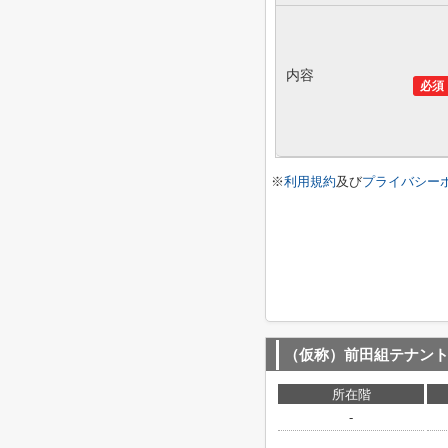
内容
必須
※
利用規約
及び
プライバシー
（仮称）前田組テナン
所在階
-