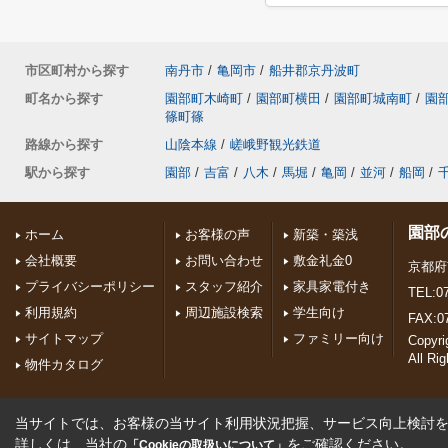
市区町村から探す
南丹市
/
亀岡市
/
船井郡京丹波町
町名から探す
園部町木崎町
/
園部町横田
/
園部町城南町
/
園
篠町篠
路線から探す
山陰本線
/
嵯峨野観光鉄道
駅から探す
園部
/
吉富
/
八木
/
馬堀
/
亀岡
/
並河
/
船岡
/
園部
ホーム
お客様の声
新築・築浅
会社概要
お問い合わせ
敷金礼金0
京都府
プライバシーポリシー
スタッフ紹介
家具家電付き
TEL:07
利用規約
周辺施設検索
学生向け
FAX:0
サイトマップ
ファミリー向け
Copyr
All Ri
物件カタログ
当サイトでは、お客様の当サイト利用状況把握、サービス向上検討を目
詳しくは、当社の
をご確認ください。
「Cookieの取扱いについて」