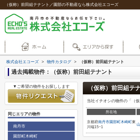
（仮称）前田組テナント／園部の不動産なら株式会社エコーズ
株式会社エコーズ
>
物件カタログ
>
（仮称）前田組テナント
過去掲載物件：（仮称）前田組テナント
▼ご希望の物件をお探しします
（仮称）前田組テ
当社イチオシの物件の「（仮称
所在地
同じエリアの物件
京都府
南丹市
園部町木崎町
東
南丹市
川端15−1
園部町木崎町