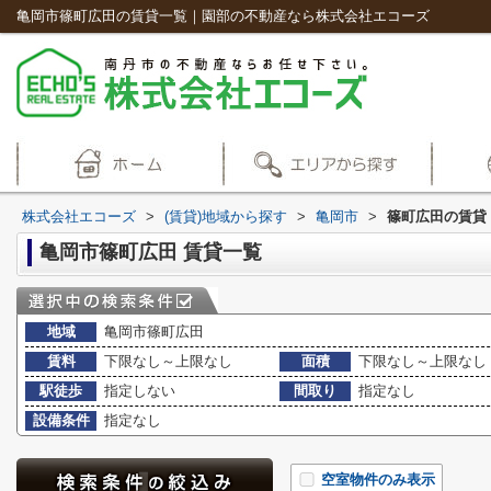
亀岡市篠町広田の賃貸一覧｜園部の不動産なら株式会社エコーズ
株式会社エコーズ
>
(賃貸)地域から探す
>
亀岡市
>
篠町広田の賃貸
亀岡市篠町広田 賃貸一覧
地域
亀岡市篠町広田
賃料
下限なし～上限なし
面積
下限なし～上限なし
駅徒歩
指定しない
間取り
指定なし
設備条件
指定なし
空室物件のみ表示