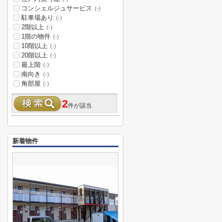
コンシェルジュサービス
(-)
駐車場あり
(-)
2階以上
(-)
1階の物件
(-)
10階以上
(-)
20階以上
(-)
最上階
(-)
南向き
(-)
角部屋
(-)
2
件が該当
新着物件