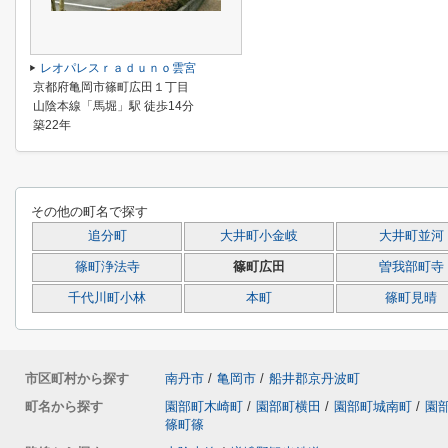
レオパレスｒａｄｕｎｏ雲宮
京都府亀岡市篠町広田１丁目
山陰本線「馬堀」駅 徒歩14分
築22年
その他の町名で探す
追分町
大井町小金岐
大井町並河
篠町浄法寺
篠町広田
曽我部町寺
千代川町小林
本町
篠町見晴
市区町村から探す
南丹市
/
亀岡市
/
船井郡京丹波町
町名から探す
園部町木崎町
/
園部町横田
/
園部町城南町
/
園
篠町篠