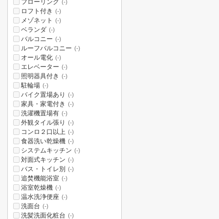
フローリング
(-)
ロフト付き
(-)
メゾネット
(-)
ベランダ
(-)
バルコニー
(-)
ルーフバルコニー
(-)
オール電化
(-)
エレベーター
(-)
照明器具付き
(-)
駐輪場
(-)
バイク置場あり
(-)
家具・家電付き
(-)
洗濯機置場有
(-)
外観タイル張り
(-)
コンロ２口以上
(-)
食器洗い乾燥機
(-)
システムキッチン
(-)
対面式キッチン
(-)
バス・トイレ別
(-)
追焚機能浴室
(-)
浴室乾燥機
(-)
温水洗浄便座
(-)
洗面台
(-)
洗髪洗面化粧台
(-)