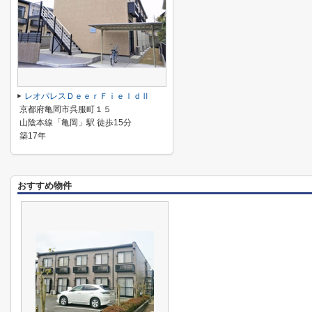
レオパレスＤｅｅｒＦｉｅｌｄⅡ
京都府亀岡市呉服町１５
山陰本線「亀岡」駅 徒歩15分
築17年
おすすめ物件