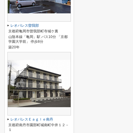
レオパレス曽我部
京都府亀岡市曽我部町寺城ケ裏
山陰本線「亀岡」駅 バス10分 「京都
学園大学前」 停歩8分
築20年
レオパレスＥａｇｌｅ南丹
京都府南丹市園部町城南町中井１２－
１