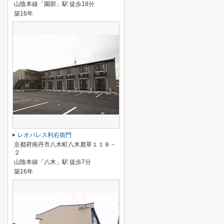
山陰本線「園部」駅 徒歩18分
築16年
レオパレス利右衛門
京都府南丹市八木町八木鹿草１１８－
２
山陰本線「八木」駅 徒歩7分
築16年