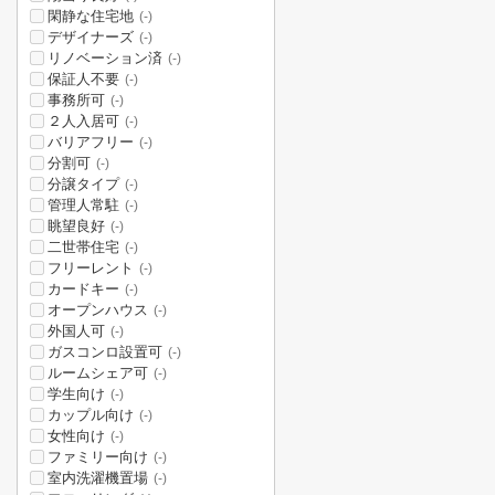
閑静な住宅地
(-)
デザイナーズ
(-)
リノベーション済
(-)
保証人不要
(-)
事務所可
(-)
２人入居可
(-)
バリアフリー
(-)
分割可
(-)
分譲タイプ
(-)
管理人常駐
(-)
眺望良好
(-)
二世帯住宅
(-)
フリーレント
(-)
カードキー
(-)
オープンハウス
(-)
外国人可
(-)
ガスコンロ設置可
(-)
ルームシェア可
(-)
学生向け
(-)
カップル向け
(-)
女性向け
(-)
ファミリー向け
(-)
室内洗濯機置場
(-)