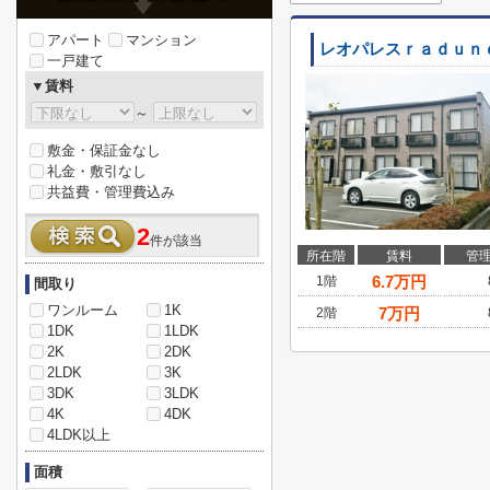
アパート
マンション
レオパレスｒａｄｕｎ
一戸建て
▼賃料
～
敷金・保証金なし
礼金・敷引なし
共益費・管理費込み
2
件が該当
所在階
賃料
管
6.7
万円
1階
間取り
ワンルーム
1K
7
万円
2階
1DK
1LDK
2K
2DK
2LDK
3K
3DK
3LDK
4K
4DK
4LDK以上
面積