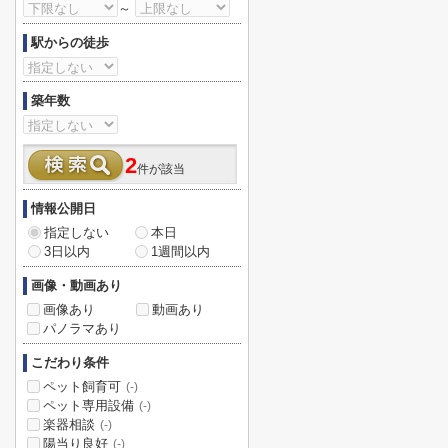
～
駅からの徒歩
築年数
2
件が該当
情報公開日
指定しない
本日
3日以内
1週間以内
画像・動画あり
画像あり
動画あり
パノラマあり
こだわり条件
ペット飼育可
(-)
ペット専用設備
(-)
楽器相談
(-)
陽当り良好
(-)