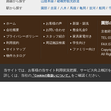
路線から探す
山陰本線
/
嵯峨野観光鉄道
駅から探す
園部
/
吉富
/
八木
/
馬堀
/
亀岡
/
並河
/
船岡
/
園部
ホーム
お客様の声
新築・築浅
会社概要
お問い合わせ
敷金礼金0
京都府
プライバシーポリシー
スタッフ紹介
家具家電付き
TEL:07
利用規約
周辺施設検索
学生向け
FAX:0
サイトマップ
ファミリー向け
Copyr
All Ri
物件カタログ
当サイトでは、お客様の当サイト利用状況把握、サービス向上検討を目
詳しくは、当社の
をご確認ください。
「Cookieの取扱いについて」