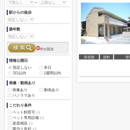
～
駅からの徒歩
築年数
0
件が該当
所在階
賃料
管
情報公開日
指定しない
本日
3日以内
1週間以内
画像・動画あり
画像あり
動画あり
パノラマあり
こだわり条件
ペット飼育可
(-)
ペット専用設備
(-)
楽器相談
(-)
陽当り良好
(-)