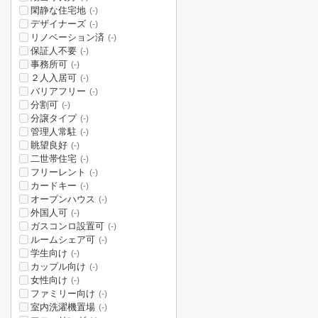
閑静な住宅地
(-)
デザイナーズ
(-)
リノベーション済
(-)
保証人不要
(-)
事務所可
(-)
２人入居可
(-)
バリアフリー
(-)
分割可
(-)
分譲タイプ
(-)
管理人常駐
(-)
眺望良好
(-)
二世帯住宅
(-)
フリーレント
(-)
カードキー
(-)
オープンハウス
(-)
外国人可
(-)
ガスコンロ設置可
(-)
ルームシェア可
(-)
学生向け
(-)
カップル向け
(-)
女性向け
(-)
ファミリー向け
(-)
室内洗濯機置場
(-)