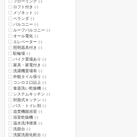
フローリング
(-)
ロフト付き
(-)
メゾネット
(-)
ベランダ
(-)
バルコニー
(-)
ルーフバルコニー
(-)
オール電化
(-)
エレベーター
(-)
照明器具付き
(-)
駐輪場
(-)
バイク置場あり
(-)
家具・家電付き
(-)
洗濯機置場有
(-)
外観タイル張り
(-)
コンロ２口以上
(-)
食器洗い乾燥機
(-)
システムキッチン
(-)
対面式キッチン
(-)
バス・トイレ別
(-)
追焚機能浴室
(-)
浴室乾燥機
(-)
温水洗浄便座
(-)
洗面台
(-)
洗髪洗面化粧台
(-)