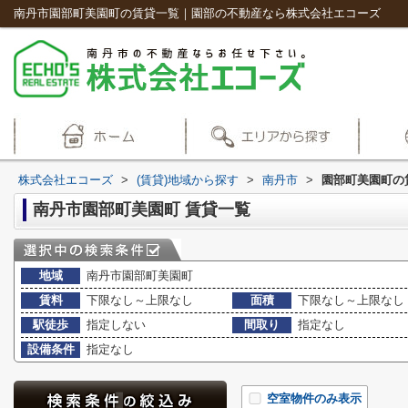
南丹市園部町美園町の賃貸一覧｜園部の不動産なら株式会社エコーズ
株式会社エコーズ
>
(賃貸)地域から探す
>
南丹市
>
園部町美園町の
南丹市園部町美園町 賃貸一覧
地域
南丹市園部町美園町
賃料
下限なし～上限なし
面積
下限なし～上限なし
駅徒歩
指定しない
間取り
指定なし
設備条件
指定なし
空室物件のみ表示