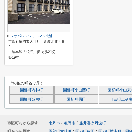
レオパレスシャルマン北浦
京都府亀岡市大井町小金岐北浦４５－
１
山陰本線「並河」駅 徒歩21分
築19年
その他の町名で探す
園部町内林町
園部町小山西町
園部町小山東
園部町城南町
園部町横田
日吉町上胡
市区町村から探す
南丹市
/
亀岡市
/
船井郡京丹波町
町名から探す
園部町木崎町
/
園部町横田
/
園部町城南町
/
園