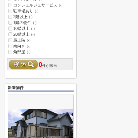
コンシェルジュサービス
(-)
駐車場あり
(-)
2階以上
(-)
1階の物件
(-)
10階以上
(-)
20階以上
(-)
最上階
(-)
南向き
(-)
角部屋
(-)
0
件が該当
新着物件