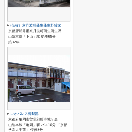
(仮称）京丹波町蒲生蒲生野貸家
京都府船井郡京丹波町蒲生蒲生野
山陰本線「下山」駅 徒歩68分
築32年
レオパレス曽我部
京都府亀岡市曽我部町寺城ケ裏
山陰本線「亀岡」駅 バス10分 「京都
学園大学前」 停歩8分