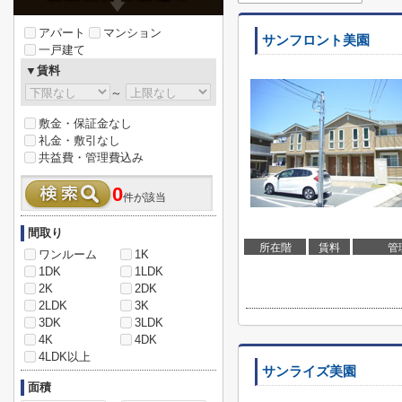
アパート
マンション
サンフロント美園
一戸建て
▼賃料
～
敷金・保証金なし
礼金・敷引なし
共益費・管理費込み
0
件が該当
間取り
所在階
賃料
管
ワンルーム
1K
1DK
1LDK
2K
2DK
2LDK
3K
3DK
3LDK
4K
4DK
4LDK以上
サンライズ美園
面積