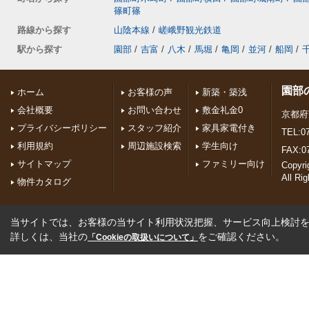
篠町篠
路線から探す
山陰本線
/
嵯峨野観光鉄道
駅から探す
園部
/
吉富
/
八木
/
馬堀
/
亀岡
/
並河
/
船岡
/
園部
ホーム
お客様の声
新築・築浅
会社概要
お問い合わせ
敷金礼金0
京都府
プライバシーポリシー
スタッフ紹介
家具家電付き
TEL:07
利用規約
周辺施設検索
学生向け
FAX:0
サイトマップ
ファミリー向け
Copyr
All Ri
物件カタログ
当サイトでは、お客様の当サイト利用状況把握、サービス向上検討を目
詳しくは、当社の
をご確認ください。
「Cookieの取扱いについて」