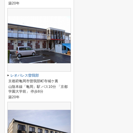
築20年
レオパレス曽我部
京都府亀岡市曽我部町寺城ケ裏
山陰本線「亀岡」駅 バス10分 「京都
学園大学前」 停歩8分
築20年