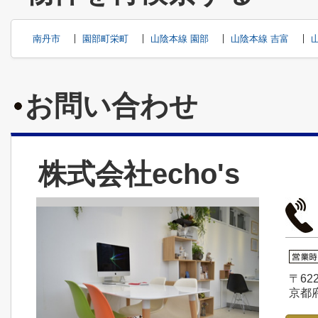
南丹市
園部町栄町
山陰本線 園部
山陰本線 吉富
お問い合わせ
株式会社echo's
〒622
京都