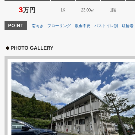
3
万円
1K
23.00㎡
1階
POINT
南向き
フローリング
敷金不要
バストイレ別
駐輪場
PHOTO GALLERY