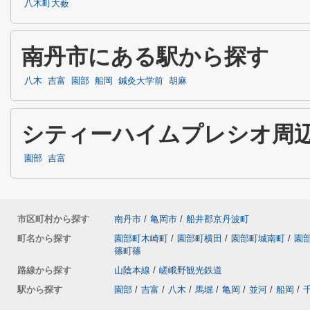
八木町大薮
南丹市にある駅から探す
八木
吉富
園部
船岡
鍼灸大学前
胡麻
シティーハイムプレシオ周
園部
吉富
市区町村から探す
南丹市
/
亀岡市
/
船井郡京丹波町
町名から探す
園部町木崎町
/
園部町横田
/
園部町城南町
/
園
篠町篠
路線から探す
山陰本線
/
嵯峨野観光鉄道
駅から探す
園部
/
吉富
/
八木
/
馬堀
/
亀岡
/
並河
/
船岡
/