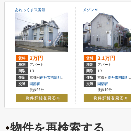
あねっくす弐番館
メゾンＭ
3万円
3.1万円
賃料
賃料
種別
アパート
種別
アパート
間取
1R
間取
1R
住所
京都府
南丹市
園部町小桜町
住所
京都府
南丹市
園部町小山西町
交通
園部駅
交通
園部駅
徒歩26分
徒歩19分
物件を再検索する