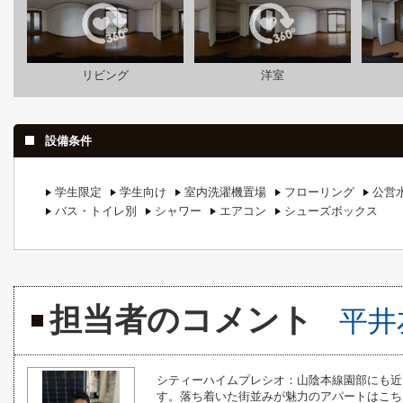
リビング
洋室
設備条件
学生限定
学生向け
室内洗濯機置場
フローリング
公営
バス・トイレ別
シャワー
エアコン
シューズボックス
担当者のコメント
平井
シティーハイムプレシオ：山陰本線園部にも近
す。落ち着いた街並みが魅力のアパートはこち