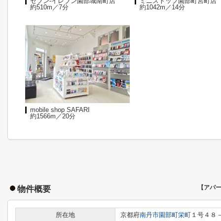
セブン-イレブン園部城南町店
ミニストップ園部町宮町店
約510m／7分
約1042m／14分
mobile shop SAFARI
約1566m／20分
物件概要
【アパ
所在地
京都府
南丹市
園部町栄町
１号４８