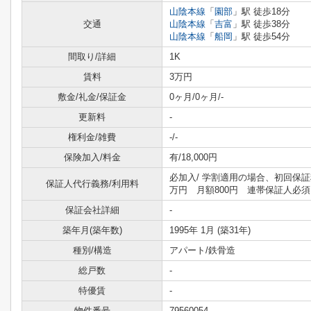
山陰本線
「
園部
」駅 徒歩18分
交通
山陰本線
「
吉富
」駅 徒歩38分
山陰本線
「
船岡
」駅 徒歩54分
間取り/詳細
1K
賃料
3万円
敷金/礼金/保証金
0ヶ月/0ヶ月/-
更新料
-
権利金/雑費
-/-
保険加入/料金
有/18,000円
必加入/
学割適用の場合、初回保証
保証人代行義務/利用料
万円 月額800円 連帯保証人必須
保証会社詳細
-
築年月(築年数)
1995年 1月 (築31年)
種別/構造
アパート/鉄骨造
総戸数
-
特優賃
-
物件番号
79560054