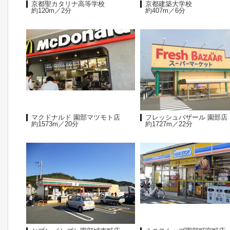
京都聖カタリナ高等学校
京都建築大学校
約120m／2分
約407m／6分
マクドナルド 園部マツモト店
フレッシュバザール 園部店
約1573m／20分
約1727m／22分