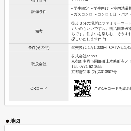
学生限定
学生向け
室内洗濯
設備条件
ガスコンロ
コンロ１口
バス
徒歩３分の場所にファミリーマー
近いのもいいですね。明治国際医
備考
らです。住まいを楽しむ。そうす
探しいたします(^_^)
条件(その他)
鍵交換代:1万1,000円 CATV代:
株式会社echo's
京都府南丹市園部町上木崎町寺ノ
取扱会社
TEL:0771-62-1655
京都府知事 (2) 第013907号
QRコード
このQRコードを読
地図