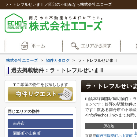
ラ・トレフルせいまⅡ／園部の不動産なら株式会社エコーズ
株式会社エコーズ
>
物件カタログ
>
ラ・トレフルせいまⅡ
過去掲載物件：ラ・トレフルせいまⅡ
▼ご希望の物件をお探しします
ラ・トレフルせい
山陰本線園部駅周辺物件：ラ
ョンです！好評の駅近物件と
です！数ある南丹市の不動産
同じエリアの物件
<info@echos.link>までお
南丹市
所在地
園部町小山東町
京都府
南丹市
園部町小山東町