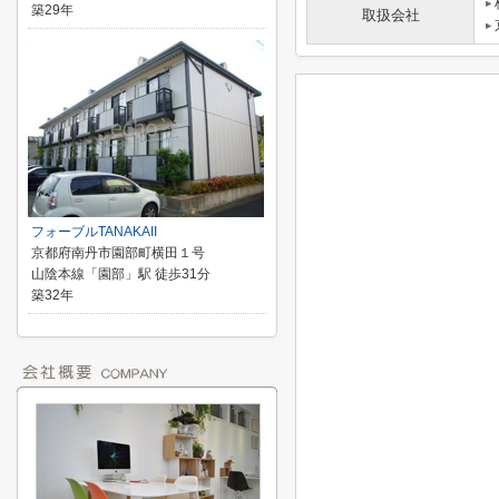
築29年
取扱会社
フォーブルTANAKAII
京都府南丹市園部町横田１号
山陰本線「園部」駅 徒歩31分
築32年