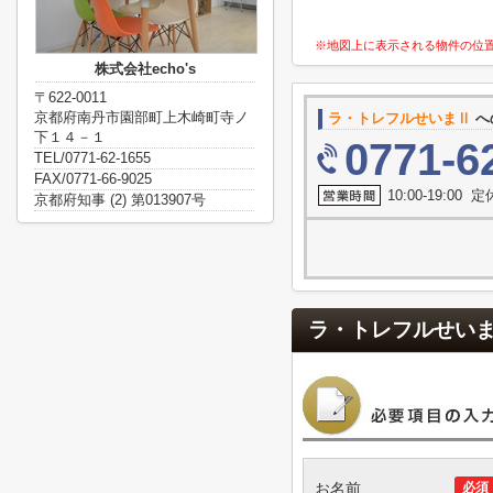
※地図上に表示される物件の位
株式会社echo's
〒622-0011
京都府南丹市園部町上木崎町寺ノ
ラ・トレフルせいまⅡ
へ
下１４－１
0771-6
TEL/0771-62-1655
FAX/0771-66-9025
10:00-19:00
京都府知事 (2) 第013907号
ラ・トレフルせい
お名前
必須