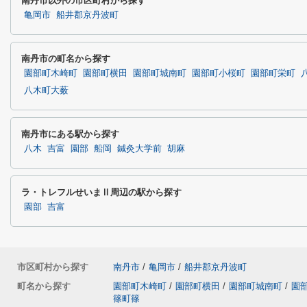
南丹市以外の市区町村から探す
亀岡市
船井郡京丹波町
南丹市の町名から探す
園部町木崎町
園部町横田
園部町城南町
園部町小桜町
園部町栄町
八木町大薮
南丹市にある駅から探す
八木
吉富
園部
船岡
鍼灸大学前
胡麻
ラ・トレフルせいまⅡ周辺の駅から探す
園部
吉富
市区町村から探す
南丹市
/
亀岡市
/
船井郡京丹波町
町名から探す
園部町木崎町
/
園部町横田
/
園部町城南町
/
園
篠町篠