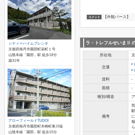
【外観パース】
コメント
ラ・トレフルせいまⅡ
シティーハイムプレシオ
京都府南丹市園部町栄町１号
山陰本線「園部」駅 徒歩18分
所在地
築31年
交通
賃料
-
面積
-
種別/構造
ア
備考
アローフィールドTUDOI
報
京都府南丹市園部町木崎町東川端
ら
山陰本線「園部」駅 徒歩15分