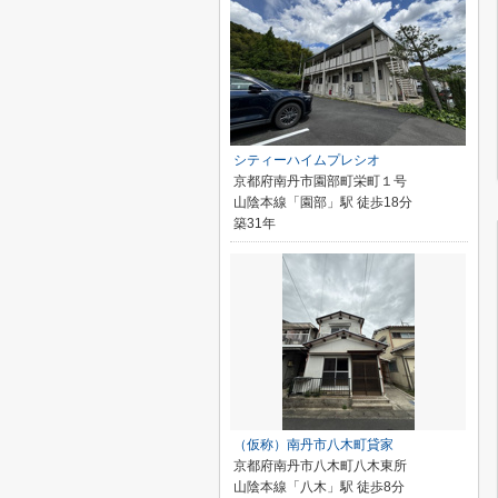
シティーハイムプレシオ
京都府南丹市園部町栄町１号
山陰本線「園部」駅 徒歩18分
築31年
（仮称）南丹市八木町貸家
京都府南丹市八木町八木東所
山陰本線「八木」駅 徒歩8分