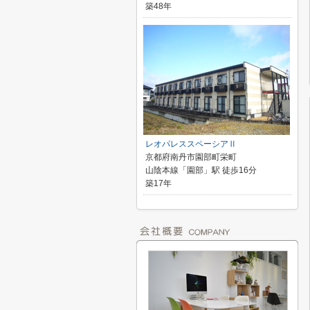
築48年
レオパレススペーシアⅡ
京都府南丹市園部町栄町
山陰本線「園部」駅 徒歩16分
築17年