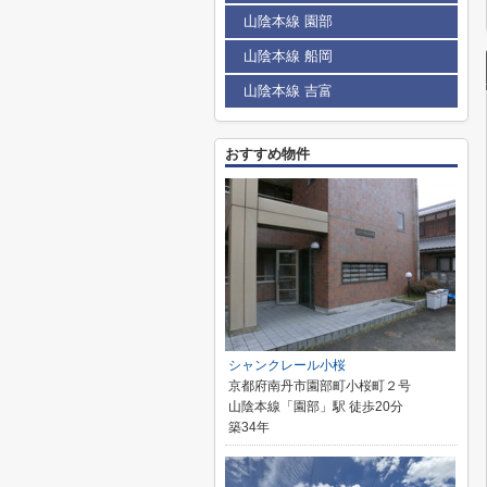
山陰本線 園部
山陰本線 船岡
山陰本線 吉富
おすすめ物件
シャンクレール小桜
京都府南丹市園部町小桜町２号
山陰本線「園部」駅 徒歩20分
築34年