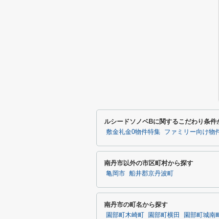
ルシードソノベBに関するこだわり条件
敷金礼金0物件特集
ファミリー向け物
南丹市以外の市区町村から探す
亀岡市
船井郡京丹波町
南丹市の町名から探す
園部町木崎町
園部町横田
園部町城南