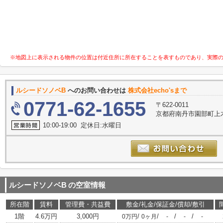
※地図上に表示される物件の位置は付近住所に所在することを表すものであり、実際
ルシードソノベB
へのお問い合わせは
株式会社echo'sまで
0771-62-1655
〒622-0011
京都府南丹市園部町上
10:00-19:00 定休日:水曜日
ルシードソノベB
の空室情報
所在階
賃料
管理費・共益費
敷金/礼金/保証金/償却/敷引
1階
4.6万円
3,000円
/
/
/
/
0万円
0ヶ月
-
-
-