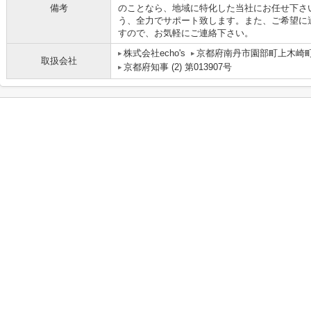
備考
のことなら、地域に特化した当社にお任せ下さ
う、全力でサポート致します。また、ご希望に
すので、お気軽にご連絡下さい。
株式会社echo's
京都府南丹市園部町上木崎
取扱会社
京都府知事 (2) 第013907号