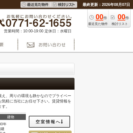
最終更新：2026年08月07日
00
00
件
件
最近見た物件
検討リスト
営業時間：10:00-19:00
定休日：水曜日
観え、周りの環境も静かなのでプライベー
お気軽に当社にお任せ下さい。賃貸情報を
ます。
建物
空室情報へ
30年
階建