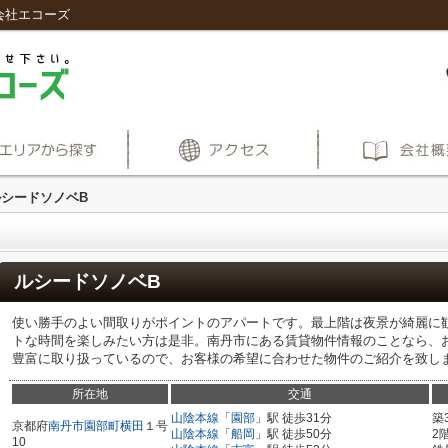
会社エコーズ
ルシードソノベB
ルシードソノベB
使い勝手のよい間取りがポイントのアパートです。最上階は夜景が綺麗に
トな時間を楽しみたい方は是非。南丹市にある賃貸物件情報のことなら、
豊富に取り扱っているので、お客様の希望に合わせた物件のご紹介を致し
所在地
交通
山陰本線
「
園部
」駅 徒歩31分
築
京都府
南丹市
園部町横田
１号
山陰本線
「
船岡
」駅 徒歩50分
2
10