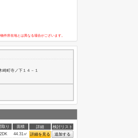
の物件所在地とは異なる場合がございます。
木崎町寺ノ下１４－１
間取り
面積
詳細
検討リスト
2DK
44.31㎡
詳細を見る
追加する