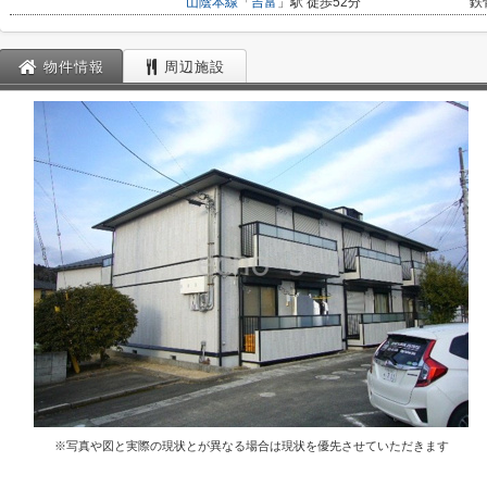
山陰本線
「
吉富
」駅 徒歩52分
鉄
物件情報
周辺施設
※写真や図と実際の現状とが異なる場合は現状を優先させていただきます