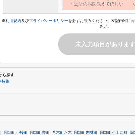
※
利用規約
及び
プライバシーポリシー
を必ずお読みください。左記内容に同
さい。
未入力項目がありま
から探す
件特集
町
園部町小桜町
園部町栄町
八木町八木
園部町内林町
園部町小山西町
園