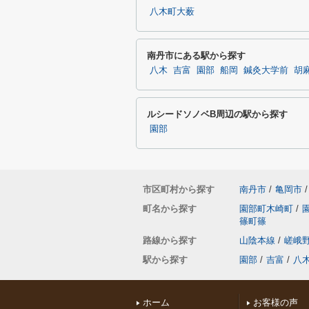
八木町大薮
南丹市にある駅から探す
八木
吉富
園部
船岡
鍼灸大学前
胡
ルシードソノベB周辺の駅から探す
園部
市区町村から探す
南丹市
/
亀岡市
/
町名から探す
園部町木崎町
/
篠町篠
路線から探す
山陰本線
/
嵯峨
駅から探す
園部
/
吉富
/
八
ホーム
お客様の声