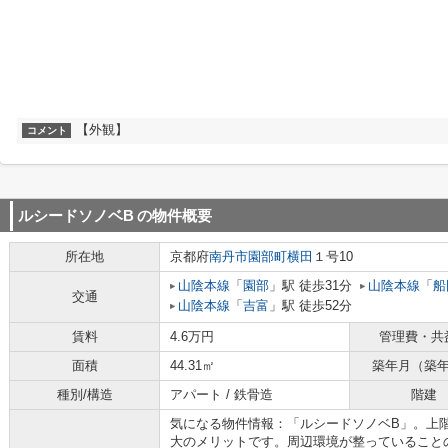
【外観】
コメント
ルシードソノベB
の物件概要
所在地
京都府
南丹市
園部町横田
１号10
山陰本線
「
園部
」駅 徒歩31分
山陰本線
「
船
交通
山陰本線
「
吉富
」駅 徒歩52分
賃料
4.6万円
管理費・共
面積
44.31㎡
築年月（築
種別/構造
アパート / 鉄骨造
階建
気になる物件情報：「ルシードソノベB」。上
大のメリットです。周辺環境が整っていること