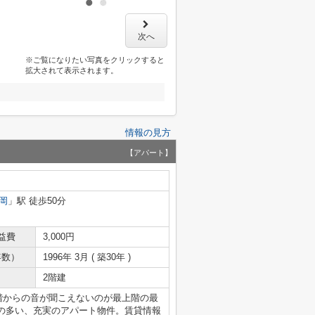
次へ
※ご覧になりたい写真をクリックすると
拡大されて表示されます。
情報の見方
【アパート】
岡
」駅 徒歩50分
益費
3,000円
年数）
1996年 3月 ( 築30年 )
2階建
階からの音が聞こえないのが最上階の最
の多い、充実のアパート物件。賃貸情報