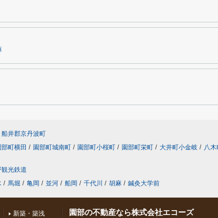
麻
船井郡京丹波町
園部町横田
/
園部町城南町
/
園部町小桜町
/
園部町栄町
/
大井町小金岐
/
八木
野観光鉄道
木
/
馬堀
/
亀岡
/
並河
/
船岡
/
千代川
/
胡麻
/
鍼灸大学前
園部の不動産なら株式会社エコーズ
新築・築浅