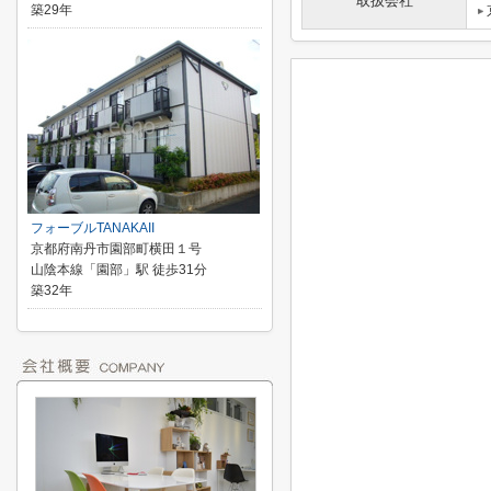
取扱会社
築29年
フォーブルTANAKAII
京都府南丹市園部町横田１号
山陰本線「園部」駅 徒歩31分
築32年