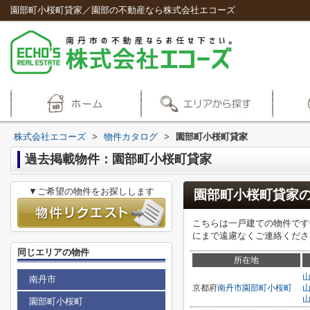
園部町小桜町貸家／園部の不動産なら株式会社エコーズ
株式会社エコーズ
>
物件カタログ
>
園部町小桜町貸家
過去掲載物件：園部町小桜町貸家
▼ご希望の物件をお探しします
園部町小桜町貸家
こちらは一戸建ての物件です◎
にまで遠慮なくご連絡ください◎i
同じエリアの物件
所在地
南丹市
京都府
南丹市
園部町小桜町
園部町小桜町