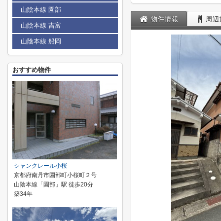
山陰本線 園部
物件情報
周辺
山陰本線 吉富
山陰本線 船岡
おすすめ物件
シャンクレール小桜
京都府南丹市園部町小桜町２号
山陰本線「園部」駅 徒歩20分
築34年