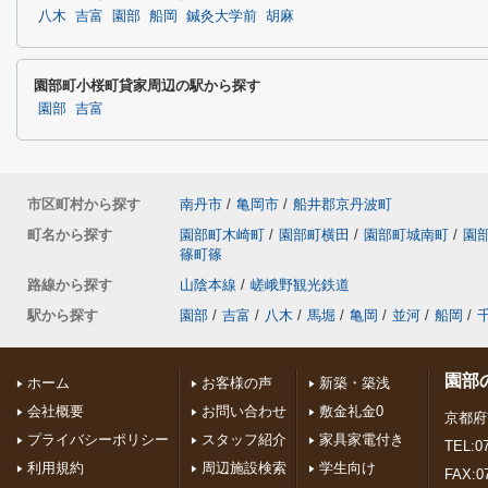
八木
吉富
園部
船岡
鍼灸大学前
胡麻
園部町小桜町貸家周辺の駅から探す
園部
吉富
市区町村から探す
南丹市
/
亀岡市
/
船井郡京丹波町
町名から探す
園部町木崎町
/
園部町横田
/
園部町城南町
/
園
篠町篠
路線から探す
山陰本線
/
嵯峨野観光鉄道
駅から探す
園部
/
吉富
/
八木
/
馬堀
/
亀岡
/
並河
/
船岡
/
園部
ホーム
お客様の声
新築・築浅
会社概要
お問い合わせ
敷金礼金0
京都府
プライバシーポリシー
スタッフ紹介
家具家電付き
TEL:07
利用規約
周辺施設検索
学生向け
FAX:0