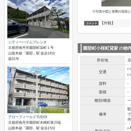
※写真や図と実際の現状と
【外観】
コメント
シティーハイムプレシオ
京都府南丹市園部町栄町１号
園部町小桜町貸家
の物
山陰本線「園部」駅 徒歩18分
築31年
所在地
交通
賃料
-
面積
-
種別/構造
一
備考
アローフィールドTUDOI
件
京都府南丹市園部町木崎町東川端
山陰本線「園部」駅 徒歩15分