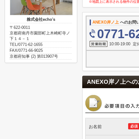
※地図上に表示される物件の位
株式会社echo's
ANEXO岸ノ上
へのお問
〒622-0011
0771-6
京都府南丹市園部町上木崎町寺ノ
下１４－１
10:00-19:00
TEL/0771-62-1655
FAX/0771-66-9025
京都府知事 (2) 第013907号
ANEXO岸ノ上
への
お名前
必須