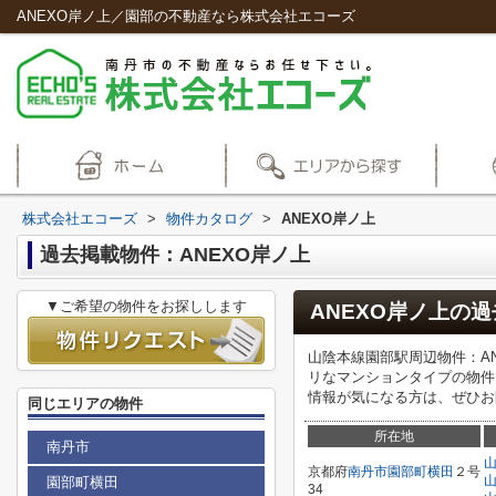
ANEXO岸ノ上／園部の不動産なら株式会社エコーズ
株式会社エコーズ
>
物件カタログ
>
ANEXO岸ノ上
過去掲載物件：ANEXO岸ノ上
▼ご希望の物件をお探しします
ANEXO岸ノ上
の過
山陰本線園部駅周辺物件：A
リなマンションタイプの物件
情報が気になる方は、ぜひお問
同じエリアの物件
所在地
南丹市
京都府
南丹市
園部町横田
２号
園部町横田
34