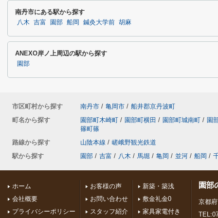
南丹市にある駅から探す
八木
吉富
園部
船岡
鍼灸大学前
胡麻
ANEXO岸ノ上周辺の駅から探す
園部
市区町村から探す
南丹市
/
亀岡市
/
船井郡京丹波町
町名から探す
園部町木崎町
/
園部町横田
/
園部町城南町
/
園
篠町篠
路線から探す
山陰本線
/
嵯峨野観光鉄道
駅から探す
園部
/
吉富
/
八木
/
馬堀
/
亀岡
/
並河
/
船岡
/
園部
ホーム
お客様の声
新築・築浅
会社概要
お問い合わせ
敷金礼金0
京都府
プライバシーポリシー
スタッフ紹介
家具家電付き
TEL:07