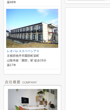
築48年
レオパレススペーシアⅡ
京都府南丹市園部町栄町
山陰本線「園部」駅 徒歩16分
築17年