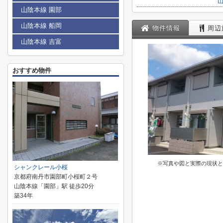
山陰本線 園部
山陰本線 船岡
物件情報
周辺
山陰本線 吉富
おすすめ物件
※写真や図と実際の現状と
シャンクレール小桜
京都府南丹市園部町小桜町２号
山陰本線「園部」駅 徒歩20分
築34年