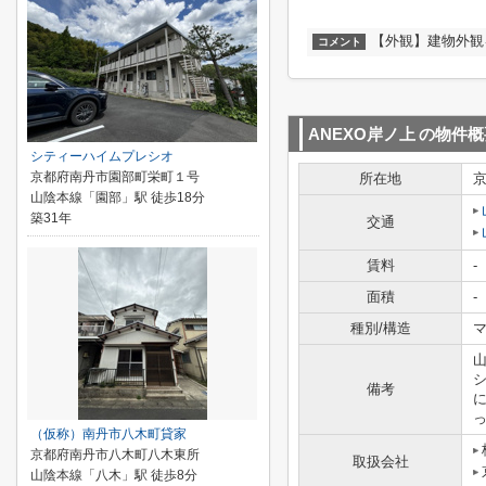
【外観】建物外観
コメント
ANEXO岸ノ上
の物件概
シティーハイムプレシオ
京都府南丹市園部町栄町１号
所在地
山陰本線「園部」駅 徒歩18分
築31年
交通
賃料
-
面積
-
種別/構造
マ
備考
っ
（仮称）南丹市八木町貸家
京都府南丹市八木町八木東所
取扱会社
山陰本線「八木」駅 徒歩8分