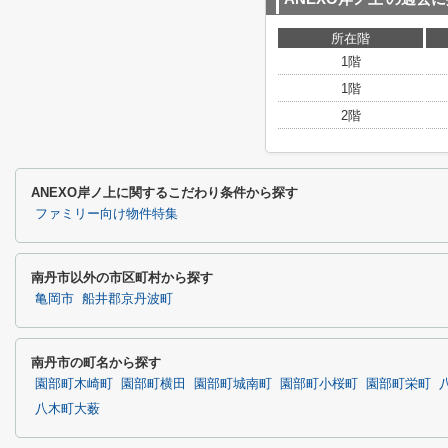
所在階
1階
1階
2階
ANEXO岸ノ上に関するこだわり条件から探す
ファミリー向け物件特集
南丹市以外の市区町村から探す
亀岡市
船井郡京丹波町
南丹市の町名から探す
園部町木崎町
園部町横田
園部町城南町
園部町小桜町
園部町栄町
八木町大薮